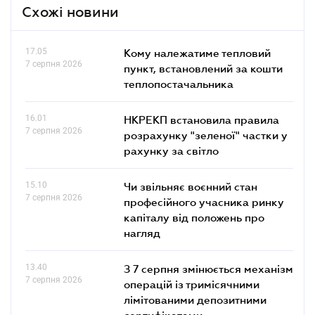
Схожі новини
17.05
Кому належатиме тепловий
7 серпня 2026
пункт, встановлений за кошти
теплопостачальника
16.01
НКРЕКП встановила правила
7 серпня 2026
розрахунку "зеленої" частки у
рахунку за світло
15.10
Чи звільняє воєнний стан
7 серпня 2026
професійного учасника ринку
капіталу від положень про
нагляд
13.40
З 7 серпня змінюється механізм
7 серпня 2026
операцій із тримісячними
лімітованими депозитними
сертифікатами