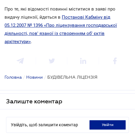
Про те, які відомості повинні міститися в заяві про
видачу ліцензії, йдеться в
Постанові Кабміну від
05.12.2007 № 1396 «Про ліцензування господарської
діяльності, пов' язаної із створенням об' єктів
архітектури»
.
Головна
/
Новини
/
БУДІВЕЛЬНА ЛІЦЕНЗІЯ
Залиште коментар
Увійдіть, щоб залишити коментар
увійти