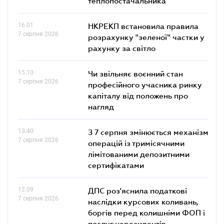
теплопостачальника
16.01
НКРЕКП встановила правила
7 серпня 2026
розрахунку "зеленої" частки у
рахунку за світло
15.10
Чи звільняє воєнний стан
7 серпня 2026
професійного учасника ринку
капіталу від положень про
нагляд
13.40
З 7 серпня змінюється механізм
7 серпня 2026
операцій із тримісячними
лімітованими депозитними
сертифікатами
12.09
ДПС роз'яснила податкові
7 серпня 2026
наслідки курсових коливань,
боргів перед колишніми ФОП і
послуг нерезидентів