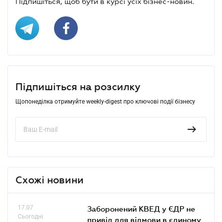
Підпишіться, щоб бути в курсі усіх бізнес-новин.
Підпишіться на розсилку
Щопонеділка отримуйте weekly-digest про ключові події бізнесу
Схожі новини
17.07
Заборонений КВЕД у ЄДР не
Сьогодні
привід для відмови в єдиному