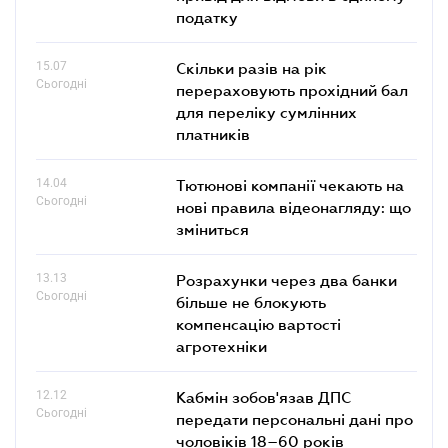
податку
15.07
Скільки разів на рік
Сьогодні
перераховують прохідний бал
для переліку сумлінних
платників
14.04
Тютюнові компанії чекають на
Сьогодні
нові правила відеонагляду: що
зміниться
13.13
Розрахунки через два банки
Сьогодні
більше не блокують
компенсацію вартості
агротехніки
12.12
Кабмін зобов'язав ДПС
Сьогодні
передати персональні дані про
чоловіків 18–60 років