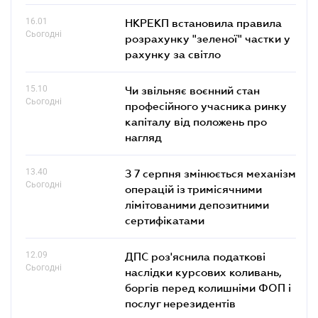
16.01
НКРЕКП встановила правила
Сьогодні
розрахунку "зеленої" частки у
рахунку за світло
15.10
Чи звільняє воєнний стан
Сьогодні
професійного учасника ринку
капіталу від положень про
нагляд
13.40
З 7 серпня змінюється механізм
Сьогодні
операцій із тримісячними
лімітованими депозитними
сертифікатами
12.09
ДПС роз'яснила податкові
Сьогодні
наслідки курсових коливань,
боргів перед колишніми ФОП і
послуг нерезидентів