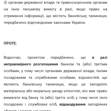
3) органам державної влади та правоохоронним органам
на їхню письмову вимогу в разі, якщо право на
отримання інформації, що містить банківську таємницю,
передбачено відповідними законами України.
ПРОТЕ:
Водночас, проектом передбачено, що
в разі
неправомірного розголошення
банком та (або) третіми
особами, у тому числі органами державної влади, їхніми
посадовими та службовими особами, відомостей, що
являють банківську таємницю, якщо це заподіяло
матеріальну або моральну шкоду клієнтові, він має право
вимагати від банку та (або) третіх осіб, у тому числі їхніх
посадових і службових осіб,
відшкодування
заподіяних
збитків і моральної шкоди.