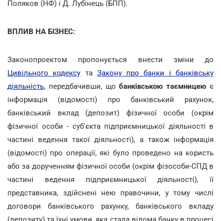
Поляков (НФ) і Д. Лубінець (БПП).
ВПЛИВ НА БІЗНЕС:
Законопроектом пропонується внести зміни до
Цивільного кодексу
та
Закону про банки і банківську
діяльність
, передбачивши, що
банківською таємницею
є
інформація (відомості) про банківський рахунок,
банківський вклад (депозит) фізичної особи (окрім
фізичної особи - суб'єкта підприємницької діяльності в
частині ведення такої діяльності), а також інформація
(відомості) про операції, які було проведено на користь
або за дорученням фізичної особи (окрім фізособи-СПД в
частині ведення підприємницької діяльності), її
представника, здійснені нею правочини, у тому числі
договори банківського рахунку, банківського вкладу
(депозиту) та їхні умови, яка стала відома банку в процесі