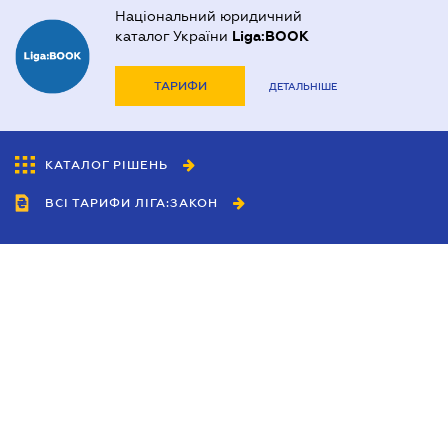
Національний юридичний
каталог України
Liga:BOOK
ТАРИФИ
ДЕТАЛЬНІШЕ
КАТАЛОГ РІШЕНЬ
ВСІ ТАРИФИ ЛІГА:ЗАКОН
Співробітництво
Агенти
Дилери
Політика конфіденційності
Умови використання сайту
Реклама
Блог