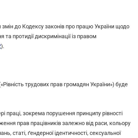
 змін до Кодексу законів про працю України щодо
я та протидії дискримінації із правом
2
).
(«Рівність трудових прав громадян України») буде
рі праці, зокрема порушення принципу рівності
ення прав працівників залежно від раси, кольору
ань, статі, ґендерної ідентичності, сексуальної