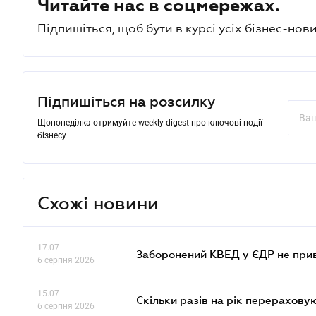
Читайте нас в соцмережах.
Підпишіться, щоб бути в курсі усіх бізнес-нови
Підпишіться на розсилку
Щопонеділка отримуйте weekly-digest про ключові події
бізнесу
Схожі новини
17.07
Заборонений КВЕД у ЄДР не прив
6 серпня 2026
15.07
Скільки разів на рік перерахову
6 серпня 2026