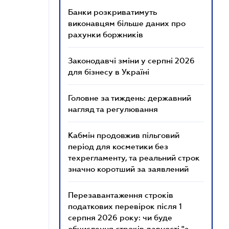
Банки розкриватимуть
виконавцям більше даних про
рахунки боржників
Законодавчі зміни у серпні 2026
для бізнесу в Україні
Головне за тиждень: державний
нагляд та регулювання
Кабмін продовжив пільговий
період для косметики без
техрегламенту, та реальний строк
значно коротший за заявлений
Перезавантаження строків
податкових перевірок після 1
серпня 2026 року: чи буде
обчислення строків давності "з