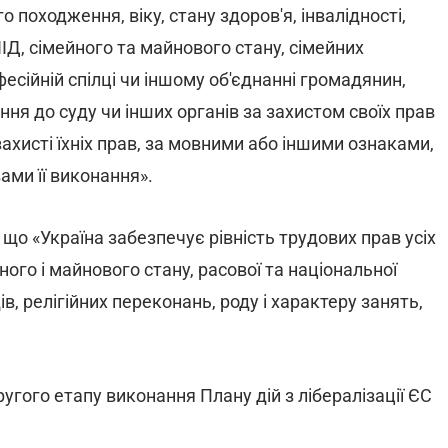
го походження, віку, стану здоров'я, інвалідності,
ІД, сімейного та майнового стану, сімейних
фесійній спілці чи іншому об'єднанні громадянин,
ння до суду чи інших органів за захистом своїх прав
ахисті їхніх прав, за мовними або іншими ознаками,
ами її виконання».
що «Україна забезпечує рівність трудових прав усіх
ого і майнового стану, расової та національної
ів, релігійних переконань, роду і характеру занять,
угого етапу виконання Плану дій з лібералізації ЄС