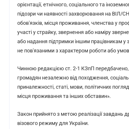
орієнтації, етнічного, соціального та іноземно
підозри чи наявності захворювання на ВІЛ/СН
обов'язків, місця проживання, членства у про
участі у страйку, звернення або наміру зверне
або надання підтримки іншим працівникам у з
не пов'язаними з характером роботи або умов
Чинною редакцією ст. 2-1 КЗпП передбачено, 
громадян незалежно від походження, соціальн
приналежності, статі, мови, політичних погляд
місця проживання та інших обставин».
Закон прийнято з метою реалізації завдань др
візового режиму для України.