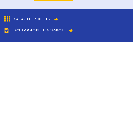
КАТАЛОГ РІШЕНЬ
ВСІ ТАРИФИ ЛІГА:ЗАКОН
Співробітництво
Агенти
Дилери
Політика конфіденційності
Умови використання сайту
Реклама
Блог
Новини компанії
Керівництва
Каталоги компаній