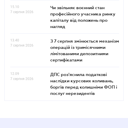
15.10
Чи звільняє воєнний стан
7 серпня 2026
професійного учасника ринку
капіталу від положень про
нагляд
13.40
З 7 серпня змінюється механізм
7 серпня 2026
операцій із тримісячними
лімітованими депозитними
сертифікатами
12.09
ДПС роз'яснила податкові
7 серпня 2026
наслідки курсових коливань,
боргів перед колишніми ФОП і
послуг нерезидентів