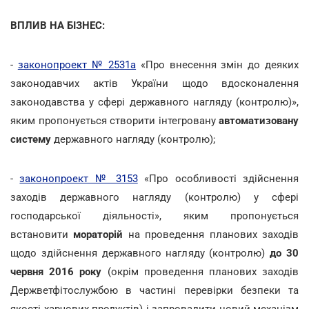
ВПЛИВ НА БІЗНЕС:
-
законопроект № 2531а
«Про внесення змін до деяких
законодавчих актів України щодо вдосконалення
законодавства у сфері державного нагляду (контролю)»,
яким пропонується створити інтегровану
автоматизовану
систему
державного нагляду (контролю);
-
законопроект № 3153
«Про особливості здійснення
заходів державного нагляду (контролю) у сфері
господарської діяльності», яким пропонується
встановити
мораторій
на проведення планових заходів
щодо здійснення державного нагляду (контролю)
до 30
червня 2016 року
(окрім проведення планових заходів
Держветфітослужбою в частині перевірки безпеки та
якості харчових продуктів) і запровадити новий механізм