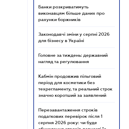
Банки розкриватимуть
виконавцям більше даних про
рахунки боржників
Законодавчі зміни у серпні 2026
для бізнесу в Україні
Головне за тиждень: державний
нагляд та регулювання
Кабмін продовжив пільговий
період для косметики без
техрегламенту, та реальний строк
значно коротший за заявлений
Перезавантаження строків
податкових перевірок після 1
серпня 2026 року: чи буде
обчислення строків давності "з