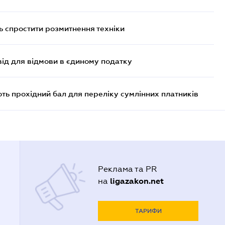
 спростити розмитнення техніки
ід для відмови в єдиному податку
ють прохідний бал для переліку сумлінних платників
Реклама та PR
ligazakon.net
на
ТАРИФИ