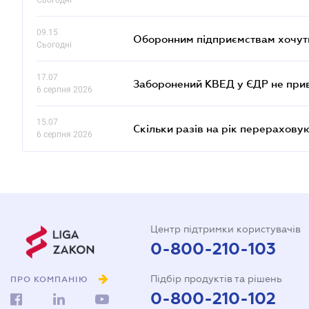
Сьогодні
09.15
Оборонним підприємствам хочуть
Сьогодні
17.07
Заборонений КВЕД у ЄДР не прив
6 серпня 2026
15.07
Скільки разів на рік перерахову
6 серпня 2026
Центр підтримки користувачів
0-800-210-103
Підбір продуктів та рішень
ПРО КОМПАНІЮ
0-800-210-102