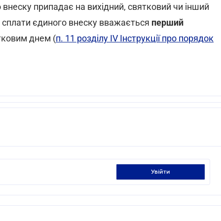
 внеску припадає на вихідний, святковий чи інший
у сплати єдиного внеску вважається
перший
тковим днем (
п. 11 розділу IV Інструкції про порядок
увійти