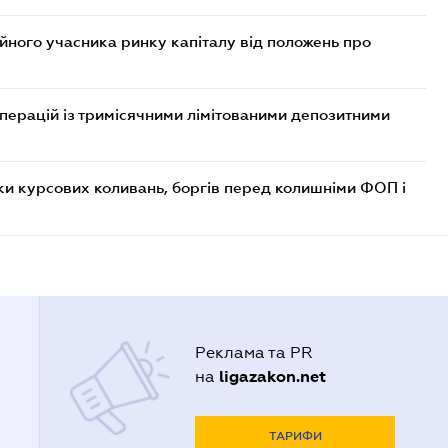
ійного учасника ринку капіталу від положень про
операцій із тримісячними лімітованими депозитними
ки курсових коливань, боргів перед колишніми ФОП і
Реклама та PR
ligazakon.net
на
ТАРИФИ