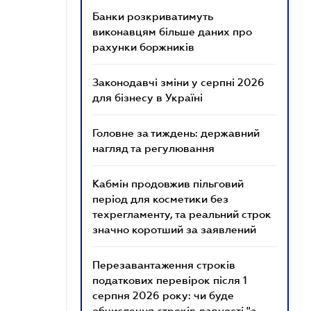
Банки розкриватимуть
виконавцям більше даних про
рахунки боржників
Законодавчі зміни у серпні 2026
для бізнесу в Україні
Головне за тиждень: державний
нагляд та регулювання
Кабмін продовжив пільговий
період для косметики без
техрегламенту, та реальний строк
значно коротший за заявлений
Перезавантаження строків
податкових перевірок після 1
серпня 2026 року: чи буде
обчислення строків давності "з