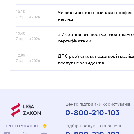
15.10
Чи звільняє воєнний стан профес
7 серпня 2026
нагляд
13.40
З 7 серпня змінюється механізм 
7 серпня 2026
сертифікатами
12.09
ДПС роз'яснила податкові наслід
7 серпня 2026
послуг нерезидентів
Центр підтримки користувачів
0-800-210-103
Підбір продуктів та рішень
ПРО КОМПАНІЮ