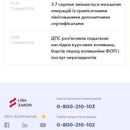
13.40
З 7 серпня змінюється механізм
7 серпня 2026
операцій із тримісячними
лімітованими депозитними
сертифікатами
12.09
ДПС роз'яснила податкові
7 серпня 2026
наслідки курсових коливань,
боргів перед колишніми ФОП і
послуг нерезидентів
Центр підтримки користувачів
0-800-210-103
ПРО КОМПАНІЮ
Підбір продуктів та рішень
0-800-210-102