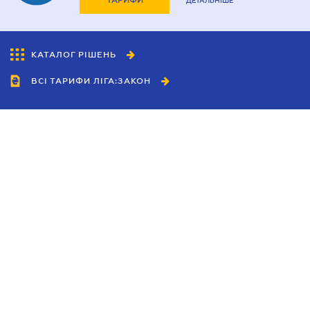
ТАРИФИ
ДЕТАЛЬНІШЕ
КАТАЛОГ РІШЕНЬ
ВСІ ТАРИФИ ЛІГА:ЗАКОН
Співробітництво
Агенти
Дилери
Політика конфіденційності
Умови використання сайту
Реклама
Блог
Новини компанії
Керівництва