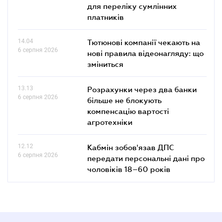
для переліку сумлінних
платників
14.04
Тютюнові компанії чекають на
6 серпня 2026
нові правила відеонагляду: що
зміниться
13.13
Розрахунки через два банки
6 серпня 2026
більше не блокують
компенсацію вартості
агротехніки
12.12
Кабмін зобов'язав ДПС
6 серпня 2026
передати персональні дані про
чоловіків 18–60 років