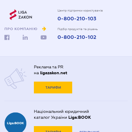
Центр підтримки користувачів
0-800-210-103
ПРО КОМПАНІЮ
Підбір продуктів та рішень
0-800-210-102
Реклама та PR
на
ligazakon.net
ТАРИФИ
Національний юридичний
каталог України
Liga:BOOK