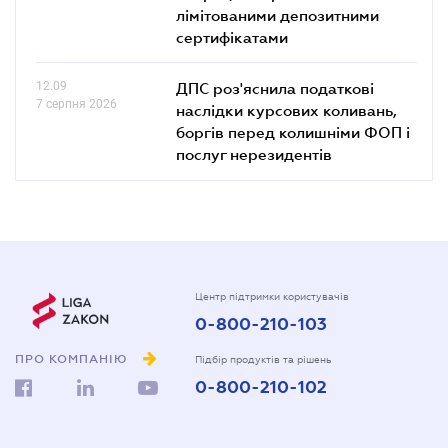
лімітованими депозитними
сертифікатами
12.09
ДПС роз'яснила податкові
7 серпня 2026
наслідки курсових коливань,
боргів перед колишніми ФОП і
послуг нерезидентів
Центр підтримки користувачів
0-800-210-103
ПРО КОМПАНІЮ
Підбір продуктів та рішень
0-800-210-102