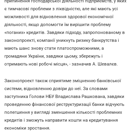
припинення господарської діяльності підприємств, у яких
є тимчасові проблеми з ліквідністю, але які мають усі
можливості для відновлення здорової економічної
діяльності, якщо допомогти їм вирішити проблему
«поганих» кредитів. Завдяки підходу, запропонованому в
законопроекті, компанії уникнуть ризику банкрутства і
мають шанс знову стати платоспроможними, а
громадяни України, завдяки цьому, збережуть і
отримають нові робочі місця», - зазначив А. Шевалєв.
Законопроект також сприятиме зміцненню банківської
системи, відновленню довіри до неї. За словами
заступника Голови НБУ Владислава Рашкована, завдяки
проведенню фінансової реструктуризації банки відчують
полегшення у вигляді зменшення кількості проблемних
кредитів і зможуть направити кошти на кредитування
економіки зростання.