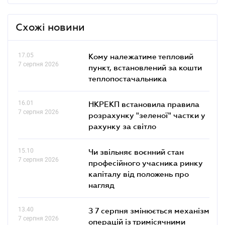
Схожі новини
17.05
Кому належатиме тепловий
7 серпня 2026
пункт, встановлений за кошти
теплопостачальника
16.01
НКРЕКП встановила правила
7 серпня 2026
розрахунку "зеленої" частки у
рахунку за світло
15.10
Чи звільняє воєнний стан
7 серпня 2026
професійного учасника ринку
капіталу від положень про
нагляд
13.40
З 7 серпня змінюється механізм
7 серпня 2026
операцій із тримісячними