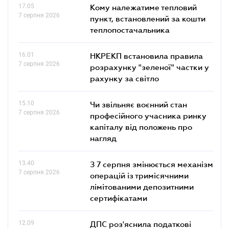
17.05
Кому належатиме тепловий
7 серпня 2026
пункт, встановлений за кошти
теплопостачальника
16.01
НКРЕКП встановила правила
7 серпня 2026
розрахунку "зеленої" частки у
рахунку за світло
15.10
Чи звільняє воєнний стан
7 серпня 2026
професійного учасника ринку
капіталу від положень про
нагляд
13.40
З 7 серпня змінюється механізм
7 серпня 2026
операцій із тримісячними
лімітованими депозитними
сертифікатами
12.09
ДПС роз'яснила податкові