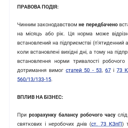
ПРАВОВА ПОДІЯ:
Чинним законодавством
не передбачено
вст
на місяць або рік. Ця норма може відріз
встановлений на підприємстві (п'ятиденний 
коли встановлені вихідні дні, а тому на підп
встановлення норми тривалості робочого
дотримання вимог
статей 50 - 53
,
67
і
73 
560/13/133-15
.
ВПЛИВ НА БІЗНЕС:
При
розрахунку балансу робочого часу
слід
святкових і неробочих днів (
ст. 73 КЗпП
) 