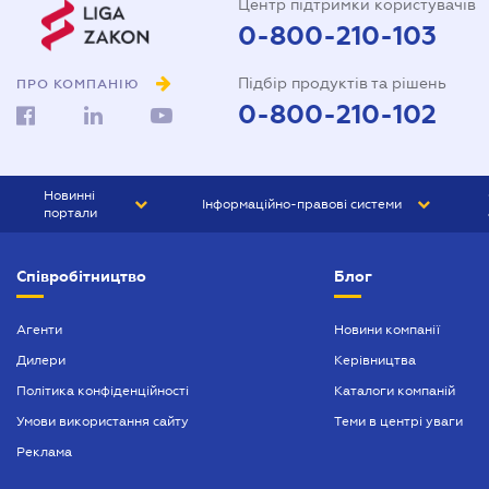
Центр підтримки користувачів
0-800-210-103
Підбір продуктів та рішень
ПРО КОМПАНІЮ
0-800-210-102
Новинні
Інформаційно-правові системи
портали
ЮРЛІГА
Право України
Співробітництво
Блог
БІЗНЕС
ГРАНД
БУХГАЛТЕР.ua
ПРАЙМ
Агенти
Новини компанії
Дилери
Керівництва
БУХГАЛТЕР ПРОФ
Політика конфіденційності
Каталоги компаній
ЮРИСТ ПРОФ
Умови використання сайту
Теми в центрі уваги
ЮРИСТ
Реклама
ПІДПРИЄМЕЦЬ