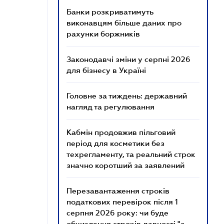
Банки розкриватимуть
виконавцям більше даних про
рахунки боржників
Законодавчі зміни у серпні 2026
для бізнесу в Україні
Головне за тиждень: державний
нагляд та регулювання
Кабмін продовжив пільговий
період для косметики без
техрегламенту, та реальний строк
значно коротший за заявлений
Перезавантаження строків
податкових перевірок після 1
серпня 2026 року: чи буде
обчислення строків давності "з