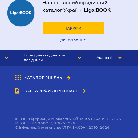
Національний юридичний
Liga:BOOK
каталог України
ТАРИФИ
ДЕТАЛЬНІШЕ
Періодичні видання та
Академія
довідники
ЮРИСТ&ЗАКОН
АКАДЕМІЯ ЛІГА:ЗАКОН
КАТАЛОГ РІШЕНЬ
БУХГАЛТЕР&ЗАКОН
ВСІ ТАРИФИ ЛІГА:ЗАКОН
ВІСНИК МСФЗ
ІНТЕРБУХ
ОСОБИСТИЙ ЕКСПЕРТ
©
ТОВ "інформаційно-аналітичний центр ЛІГА", 1991-2026.
©
ТОВ "ЛІГА ЗАКОН", 2007-2026.
©
Інформаційне агенство "ЛІГА:ЗАКОН", 2010-2026.