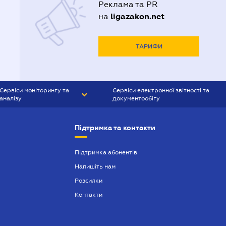
Реклама та PR
ligazakon.net
на
ТАРИФИ
Сервіси моніторингу та
Сервіси електронної звітності та
аналізу
документообігу
CONTR AGENT
Liga:REPORT
Підтримка та контакти
SMS-МАЯК
VERDICTUM
Підтримка абонентів
Напишіть нам
SEMANTRUM
Розсилки
SMS-МАЯК ІПОТЕКА
Контакти