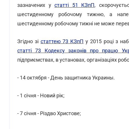
зазначених у
статті 51 КЗпП
, скорочуєть
шестиденному робочому тижню, а напер
шестиденному робочому тижні не може перев
Згідно зі
статтею 73 КЗпП
у 2015 році з на
статті 73 Кодексу законів про працю Ук
підприємствах, в установах, організаціях роб
- 14 октября - День защитника Украины.
- 1 січня - Новий рік;
- 7 січня - Різдво Христове;