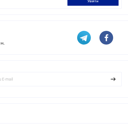
увійти
н.