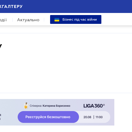
ХГАЛТЕРУ
одії
Актуально
Бізнес під час війни
У