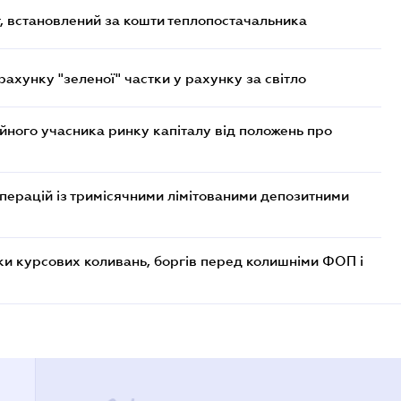
, встановлений за кошти теплопостачальника
хунку "зеленої" частки у рахунку за світло
ійного учасника ринку капіталу від положень про
операцій із тримісячними лімітованими депозитними
ки курсових коливань, боргів перед колишніми ФОП і