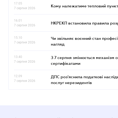
17.05
Кому належатиме тепловий пункт
7 серпня 2026
16.01
НКРЕКП встановила правила розра
7 серпня 2026
15.10
Чи звільняє воєнний стан профес
7 серпня 2026
нагляд
13.40
З 7 серпня змінюється механізм 
7 серпня 2026
сертифікатами
12.09
ДПС роз'яснила податкові наслід
7 серпня 2026
послуг нерезидентів