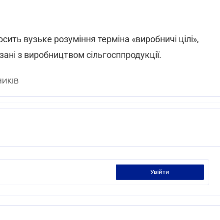
ить вузьке розуміння терміна «виробничі цілі»,
язані з виробництвом сільгосппродукції.
НИКІВ
увійти