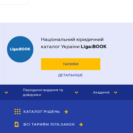
Національний юридичний
Liga:BOOK
каталог України
ТАРИФИ
ДЕТАЛЬНІШЕ
Періодичні видання та
Академія
довідники
ЮРИСТ&ЗАКОН
АКАДЕМІЯ ЛІГА:ЗАКОН
КАТАЛОГ РІШЕНЬ
БУХГАЛТЕР&ЗАКОН
ВСІ ТАРИФИ ЛІГА:ЗАКОН
ВІСНИК МСФЗ