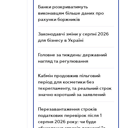
Банки розкриватимуть
виконавцям більше даних про
рахунки боржників
Законодавчі зміни у серпні 2026
для бізнесу в Україні
Головне за тиждень: державний
нагляд та регулювання
Кабмін продовжив пільговий
період для косметики без
техрегламенту, та реальний строк
значно коротший за заявлений
Перезавантаження строків
податкових перевірок після 1
серпня 2026 року: чи буде
обчислення строків давності "з