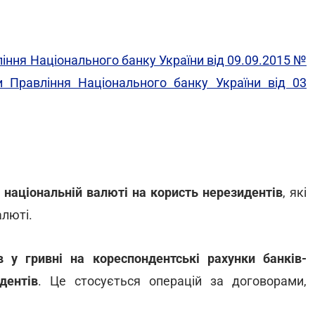
іння Національного банку України від 09.09.2015 №
 Правління Національного банку України від 03
 національній валюті на користь нерезидентів
, які
алюті.
 у гривні на кореспондентські рахунки банків-
дентів
. Це стосується операцій за договорами,