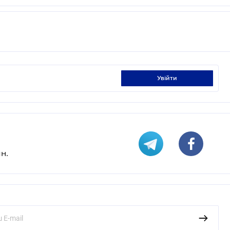
увійти
н.