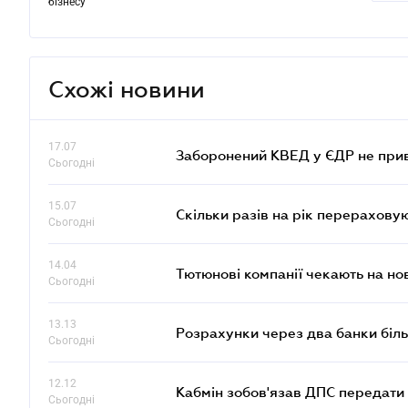
бізнесу
Схожі новини
17.07
Заборонений КВЕД у ЄДР не прив
Сьогодні
15.07
Скільки разів на рік перерахову
Сьогодні
14.04
Тютюнові компанії чекають на но
Сьогодні
13.13
Розрахунки через два банки біль
Сьогодні
12.12
Кабмін зобов'язав ДПС передати 
Сьогодні