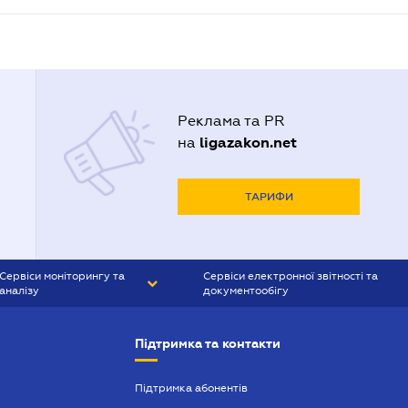
Реклама та PR
ligazakon.net
на
ТАРИФИ
Сервіси моніторингу та
Сервіси електронної звітності та
аналізу
документообігу
CONTR AGENT
Liga:REPORT
Підтримка та контакти
SMS-МАЯК
VERDICTUM
Підтримка абонентів