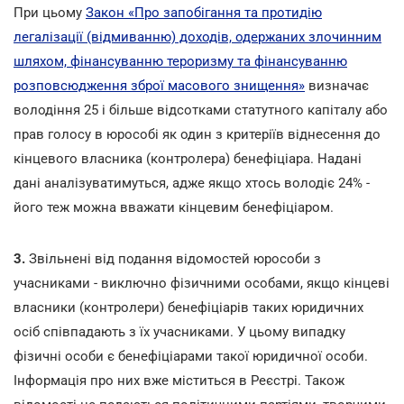
При цьому
Закон «Про запобігання та протидію
легалізації (відмиванню) доходів, одержаних злочинним
шляхом, фінансуванню тероризму та фінансуванню
розповсюдження зброї масового знищення»
визначає
володіння 25 і більше відсотками статутного капіталу або
прав голосу в юрособі як один з критеріїв віднесення до
кінцевого власника (контролера) бенефіціара. Надані
дані аналізуватимуться, адже якщо хтось володіє 24% -
його теж можна вважати кінцевим бенефіціаром.
3.
Звільнені від подання відомостей юрособи з
учасниками - виключно фізичними особами, якщо кінцеві
власники (контролери) бенефіціарів таких юридичних
осіб співпадають з їх учасниками. У цьому випадку
фізичні особи є бенефіціарами такої юридичної особи.
Інформація про них вже міститься в Реєстрі. Також