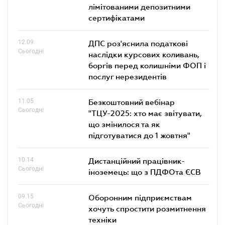
лімітованими депозитними
сертифікатами
12.09
ДПС роз'яснила податкові
Сьогодні
наслідки курсових коливань,
боргів перед колишніми ФОП і
послуг нерезидентів
11.05
Безкоштовний вебінар
Сьогодні
"ТЦУ-2025: хто має звітувати,
що змінилося та як
підготуватися до 1 жовтня"
10.14
Дистанційний працівник-
Сьогодні
іноземець: що з ПДФОта ЄСВ
09.15
Оборонним підприємствам
Сьогодні
хочуть спростити розмитнення
техніки