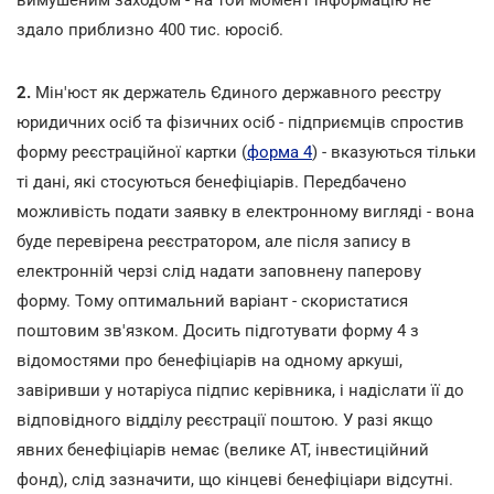
здало приблизно 400 тис. юросіб.
2.
Мін'юст як держатель Єдиного державного реєстру
юридичних осіб та фізичних осіб - підприємців спростив
форму реєстраційної картки (
форма 4
) - вказуються тільки
ті дані, які стосуються бенефіціарів. Передбачено
можливість подати заявку в електронному вигляді - вона
буде перевірена реєстратором, але після запису в
електронній черзі слід надати заповнену паперову
форму. Тому оптимальний варіант - скористатися
поштовим зв'язком. Досить підготувати форму 4 з
відомостями про бенефіціарів на одному аркуші,
завіривши у нотаріуса підпис керівника, і надіслати її до
відповідного відділу реєстрації поштою. У разі якщо
явних бенефіціарів немає (велике АТ, інвестиційний
фонд), слід зазначити, що кінцеві бенефіціари відсутні.