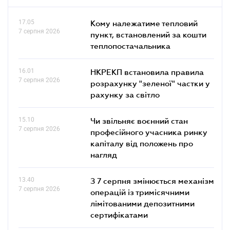
17.05
Кому належатиме тепловий
7 серпня 2026
пункт, встановлений за кошти
теплопостачальника
16.01
НКРЕКП встановила правила
7 серпня 2026
розрахунку "зеленої" частки у
рахунку за світло
15.10
Чи звільняє воєнний стан
7 серпня 2026
професійного учасника ринку
капіталу від положень про
нагляд
13.40
З 7 серпня змінюється механізм
7 серпня 2026
операцій із тримісячними
лімітованими депозитними
сертифікатами