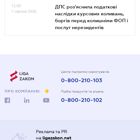
12.09
ДПС роз'яснила податкові
7 серпня 2026
наслідки курсових коливань,
боргів перед колишніми ФОП і
послуг нерезидентів
Центр підтримки користувачів
0-800-210-103
ПРО КОМПАНІЮ
Підбір продуктів та рішень
0-800-210-102
Реклама та PR
на
ligazakon.net