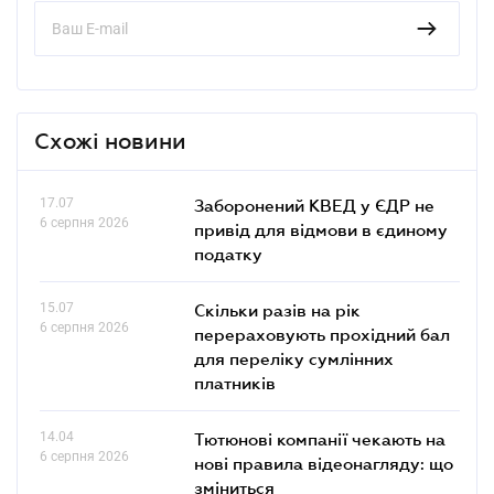
Схожі новини
17.07
Заборонений КВЕД у ЄДР не
6 серпня 2026
привід для відмови в єдиному
податку
15.07
Скільки разів на рік
6 серпня 2026
перераховують прохідний бал
для переліку сумлінних
платників
14.04
Тютюнові компанії чекають на
6 серпня 2026
нові правила відеонагляду: що
зміниться