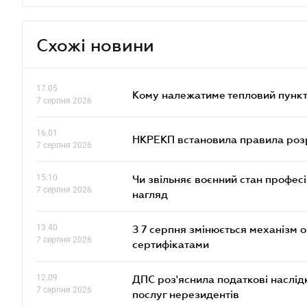
Схожі новини
17.05
Кому належатиме тепловий пункт
7 серпня 2026
16.01
НКРЕКП встановила правила розра
7 серпня 2026
15.10
Чи звільняє воєнний стан профес
7 серпня 2026
нагляд
13.40
З 7 серпня змінюється механізм 
7 серпня 2026
сертифікатами
12.09
ДПС роз'яснила податкові наслід
7 серпня 2026
послуг нерезидентів