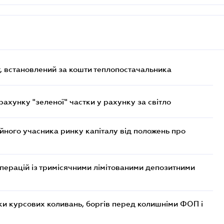
, встановлений за кошти теплопостачальника
хунку "зеленої" частки у рахунку за світло
ійного учасника ринку капіталу від положень про
операцій із тримісячними лімітованими депозитними
ки курсових коливань, боргів перед колишніми ФОП і