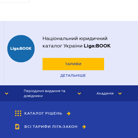
Національний юридичний
Liga:BOOK
каталог України
ТАРИФИ
ДЕТАЛЬНІШЕ
Періодичні видання та
Академія
довідники
ЮРИСТ&ЗАКОН
АКАДЕМІЯ ЛІГА:ЗАКОН
КАТАЛОГ РІШЕНЬ
БУХГАЛТЕР&ЗАКОН
ВСІ ТАРИФИ ЛІГА:ЗАКОН
ВІСНИК МСФЗ
ІНТЕРБУХ