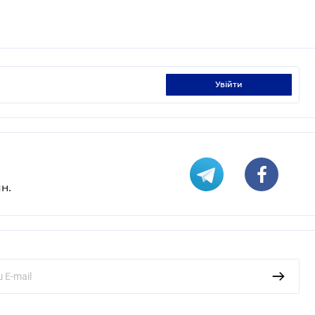
увійти
н.