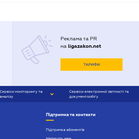
Реклама та PR
ligazakon.net
на
ТАРИФИ
Сервіси моніторингу та
Сервіси електронної звітності та
аналізу
документообігу
CONTR AGENT
Liga:REPORT
Підтримка та контакти
SMS-МАЯК
VERDICTUM
Підтримка абонентів
Напишіть нам
SEMANTRUM