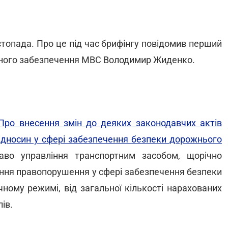
истопада. Про це під час брифінгу повідомив перший
ного забезпечення МВС Володимир Жиденко.
Про внесення змін до деяких законодавчих актів
ідносин у сфері забезпечення безпеки дорожнього
во управління транспортним засобом, щорічно
нення правопорушення у сфері забезпечення безпеки
ному режимі, від загальної кількості нарахованих
ів.