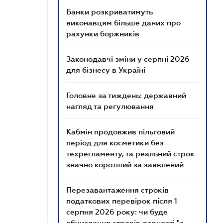
Банки розкриватимуть
виконавцям більше даних про
рахунки боржників
Законодавчі зміни у серпні 2026
для бізнесу в Україні
Головне за тиждень: державний
нагляд та регулювання
Кабмін продовжив пільговий
період для косметики без
техрегламенту, та реальний строк
значно коротший за заявлений
Перезавантаження строків
податкових перевірок після 1
серпня 2026 року: чи буде
обчислення строків давності "з