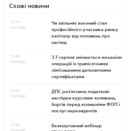
Схожі новини
15.10
Чи звільняє воєнний стан
Сьогодні
професійного учасника ринку
капіталу від положень про
нагляд
13.40
З 7 серпня змінюється механізм
Сьогодні
операцій із тримісячними
лімітованими депозитними
сертифікатами
12.09
ДПС роз'яснила податкові
Сьогодні
наслідки курсових коливань,
боргів перед колишніми ФОП і
послуг нерезидентів
11.05
Безкоштовний вебінар
Сьогодні