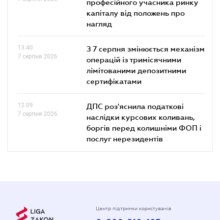
професійного учасника ринку
капіталу від положень про
нагляд
13.40
З 7 серпня змінюється механізм
7 серпня 2026
операцій із тримісячними
лімітованими депозитними
сертифікатами
12.09
ДПС роз'яснила податкові
7 серпня 2026
наслідки курсових коливань,
боргів перед колишніми ФОП і
послуг нерезидентів
Центр підтримки користувачів