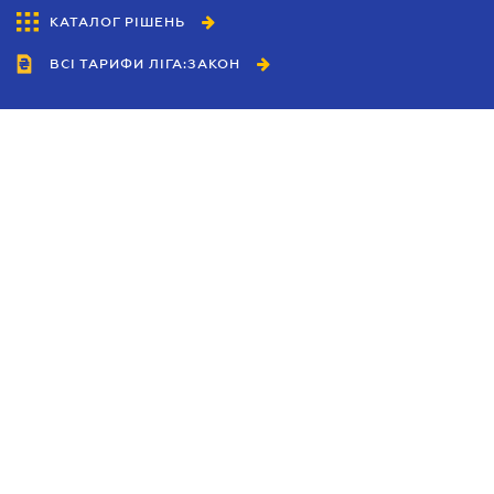
КАТАЛОГ РІШЕНЬ
ВСІ ТАРИФИ ЛІГА:ЗАКОН
Співробітництво
Агенти
Дилери
Політика конфіденційності
Умови використання сайту
Реклама
Блог
Новини компанії
Керівництва
Каталоги компаній
Теми в центрі уваги