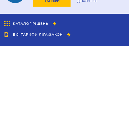
ТАРИФИ
ДЕТАЛЬНІШЕ
КАТАЛОГ РІШЕНЬ
ВСІ ТАРИФИ ЛІГА:ЗАКОН
Співробітництво
Агенти
Дилери
Політика конфіденційності
Умови використання сайту
Реклама
Блог
Новини компанії
Керівництва