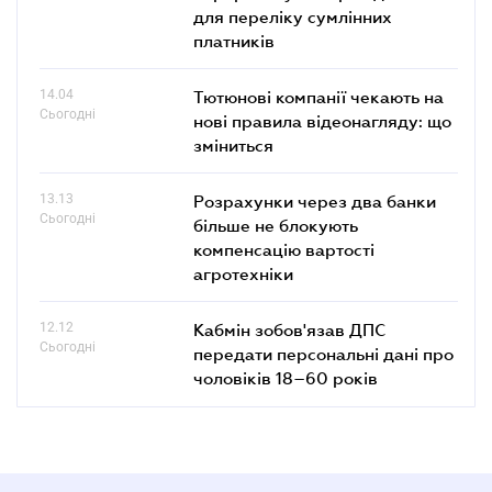
для переліку сумлінних
платників
14.04
Тютюнові компанії чекають на
Сьогодні
нові правила відеонагляду: що
зміниться
13.13
Розрахунки через два банки
Сьогодні
більше не блокують
компенсацію вартості
агротехніки
12.12
Кабмін зобов'язав ДПС
Сьогодні
передати персональні дані про
чоловіків 18–60 років