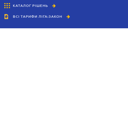
КАТАЛОГ РІШЕНЬ
ВСІ ТАРИФИ ЛІГА:ЗАКОН
Співробітництво
Агенти
Дилери
Політика конфіденційності
Умови використання сайту
Реклама
Блог
Новини компанії
Керівництва
Каталоги компаній
Теми в центрі уваги