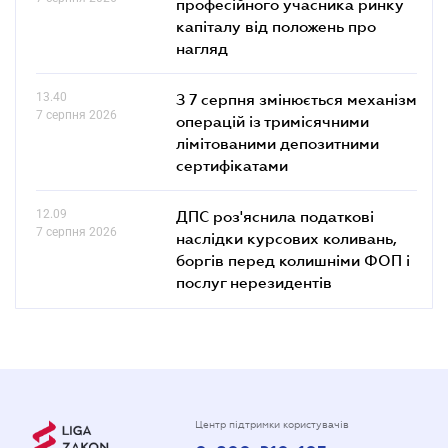
професійного учасника ринку
капіталу від положень про
нагляд
13.40
З 7 серпня змінюється механізм
7 серпня 2026
операцій із тримісячними
лімітованими депозитними
сертифікатами
12.09
ДПС роз'яснила податкові
7 серпня 2026
наслідки курсових коливань,
боргів перед колишніми ФОП і
послуг нерезидентів
Центр підтримки користувачів