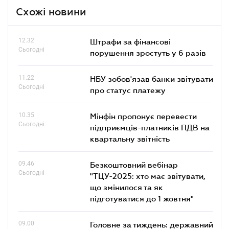
Схожі новини
12.32
Штрафи за фінансові
Сьогодні
порушення зростуть у 6 разів
11.22
НБУ зобов'язав банки звітувати
Сьогодні
про статус платежу
10.35
Мінфін пропонує перевести
Сьогодні
підприємців-платників ПДВ на
квартальну звітність
09.46
Безкоштовний вебінар
Сьогодні
"ТЦУ-2025: хто має звітувати,
що змінилося та як
підготуватися до 1 жовтня"
09.00
Головне за тиждень: державний