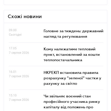
Схожі новини
09.00
Головне за тиждень: державний
Сьогодні
нагляд та регулювання
17.05
Кому належатиме тепловий
7 серпня 2026
пункт, встановлений за кошти
теплопостачальника
16.01
НКРЕКП встановила правила
7 серпня 2026
розрахунку "зеленої" частки у
рахунку за світло
15.10
Чи звільняє воєнний стан
7 серпня 2026
професійного учасника ринку
капіталу від положень про