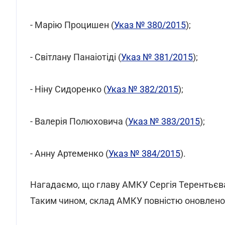
- Марію Процишен (
Указ № 380/2015
);
- Світлану Панаіотіді (
Указ № 381/2015
);
- Ніну Сидоренко (
Указ № 382/2015
);
- Валерія Полюховича (
Указ № 383/2015
);
- Анну Артеменко (
Указ № 384/2015
).
Нагадаємо, що главу АМКУ Сергія Терентьєва 
Таким чином, склад АМКУ повністю оновлено