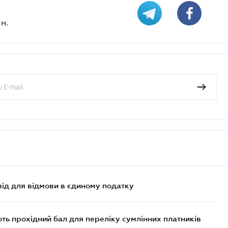
н.
ід для відмови в єдиному податку
ють прохідний бал для переліку сумлінних платників