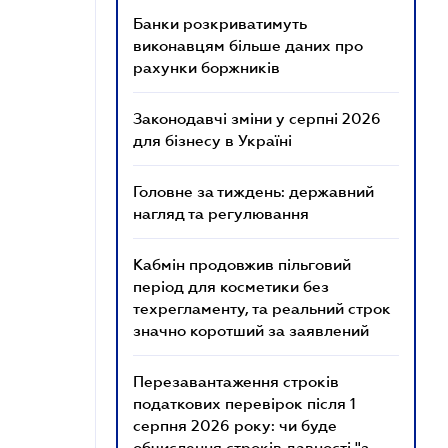
Банки розкриватимуть
виконавцям більше даних про
рахунки боржників
Законодавчі зміни у серпні 2026
для бізнесу в Україні
Головне за тиждень: державний
нагляд та регулювання
Кабмін продовжив пільговий
період для косметики без
техрегламенту, та реальний строк
значно коротший за заявлений
Перезавантаження строків
податкових перевірок після 1
серпня 2026 року: чи буде
обчислення строків давності "з