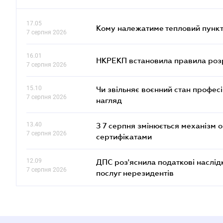
17.05
Кому належатиме тепловий пункт
7 серпня 2026
16.01
НКРЕКП встановила правила розра
7 серпня 2026
15.10
Чи звільняє воєнний стан профес
7 серпня 2026
нагляд
13.40
З 7 серпня змінюється механізм 
7 серпня 2026
сертифікатами
12.09
ДПС роз'яснила податкові наслід
7 серпня 2026
послуг нерезидентів