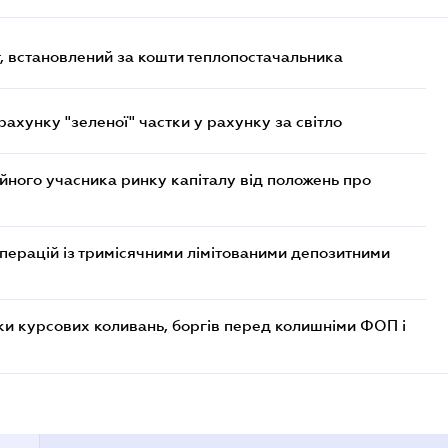
, встановлений за кошти теплопостачальника
хунку "зеленої" частки у рахунку за світло
ійного учасника ринку капіталу від положень про
операцій із тримісячними лімітованими депозитними
ки курсових коливань, боргів перед колишніми ФОП і