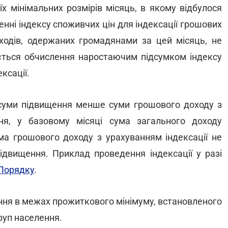
х мінімальних розмірів місяць, в якому відбулося
нні індексу споживчих цін для індексації грошових
оходів, одержаних громадянами за цей місяць, не
юється обчислення наростаючим підсумком індексу
ксації.
 суми підвищення менше суми грошового доходу з
ня, у базовому місяці сума загального доходу
ма грошового доходу з урахуванням індексації не
ідвищення. Приклад проведення індексації у разі
 Порядку
.
ення в межах прожиткового мінімуму, встановленого
руп населення.