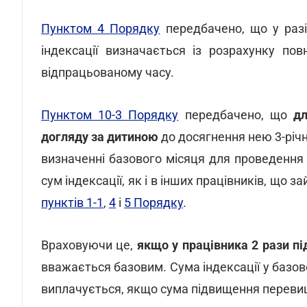
Пунктом 4 Порядку
передбачено, що у раз
індексації визначається із розрахунку по
відпрацьованому часу.
Пунктом 10-3 Порядку
передбачено, що
дл
догляду за дитиною
до досягнення нею 3-річн
визначенні базового місяця для проведення 
сум індексації, як і в інших працівників, що
пунктів 1-1
,
4
і
5 Порядку
.
Враховуючи це,
якщо у працівника 2 рази п
вважається базовим. Сума індексації у базо
виплачується, якщо сума підвищення перевищ