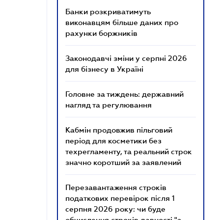
Банки розкриватимуть
виконавцям більше даних про
рахунки боржників
Законодавчі зміни у серпні 2026
для бізнесу в Україні
Головне за тиждень: державний
нагляд та регулювання
Кабмін продовжив пільговий
період для косметики без
техрегламенту, та реальний строк
значно коротший за заявлений
Перезавантаження строків
податкових перевірок після 1
серпня 2026 року: чи буде
обчислення строків давності "з