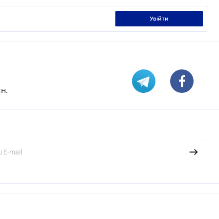
увійти
н.