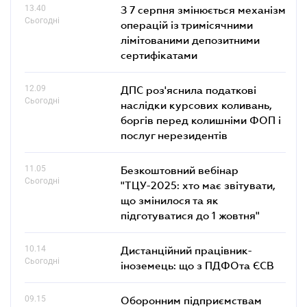
13.40
З 7 серпня змінюється механізм
Сьогодні
операцій із тримісячними
лімітованими депозитними
сертифікатами
12.09
ДПС роз'яснила податкові
Сьогодні
наслідки курсових коливань,
боргів перед колишніми ФОП і
послуг нерезидентів
11.05
Безкоштовний вебінар
Сьогодні
"ТЦУ-2025: хто має звітувати,
що змінилося та як
підготуватися до 1 жовтня"
10.14
Дистанційний працівник-
Сьогодні
іноземець: що з ПДФОта ЄСВ
09.15
Оборонним підприємствам