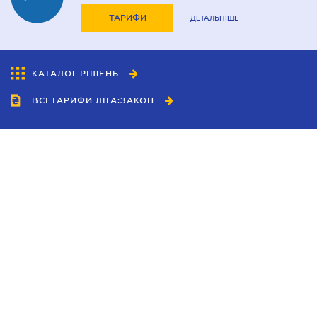
ТАРИФИ
ДЕТАЛЬНІШЕ
КАТАЛОГ РІШЕНЬ
ВСІ ТАРИФИ ЛІГА:ЗАКОН
Співробітництво
Агенти
Дилери
Політика конфіденційності
Умови використання сайту
Реклама
Блог
Новини компанії