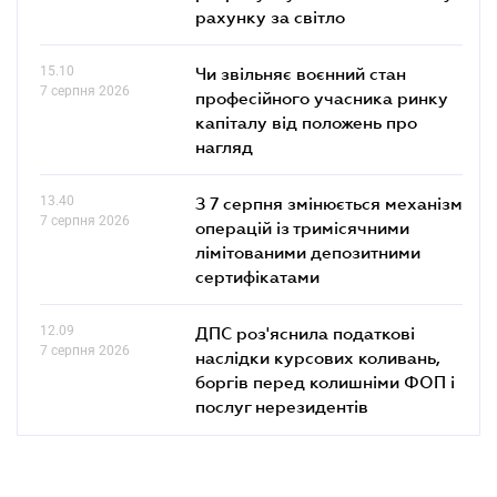
рахунку за світло
15.10
Чи звільняє воєнний стан
7 серпня 2026
професійного учасника ринку
капіталу від положень про
нагляд
13.40
З 7 серпня змінюється механізм
7 серпня 2026
операцій із тримісячними
лімітованими депозитними
сертифікатами
12.09
ДПС роз'яснила податкові
7 серпня 2026
наслідки курсових коливань,
боргів перед колишніми ФОП і
послуг нерезидентів