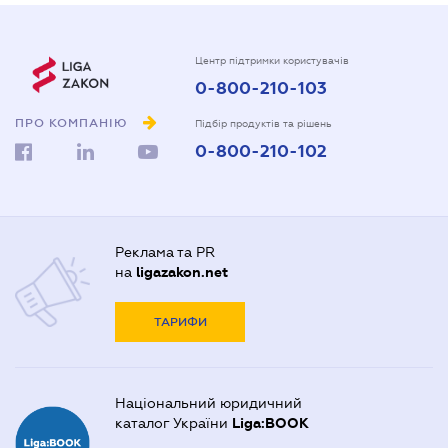
Центр підтримки користувачів
0-800-210-103
ПРО КОМПАНІЮ
Підбір продуктів та рішень
0-800-210-102
Реклама та PR
на
ligazakon.net
ТАРИФИ
Національний юридичний
каталог України
Liga:BOOK