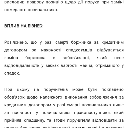
висловив правову позицію щодо дії поруки при заміні
померлого позичальника.
ВПЛИВ НА БІЗНЕС:
Роз'яснено, що у разі смерті боржника за кредитним
договором за наявності спадкоємців відбувається
заміна боржника в зобов'язанні, який несе
відповідальність у межах вартості майна, отриманого у
спадок.
При цьому на поручителів може бути покладено
обов'язок щодо належного виконання зобов'язання за
кредитним договором у разі смерті позичальника лише
за наявності у позичальника правонаступника, який
прийняв спадщину, та згоди поручителя відповідати за
нового боржника, зафіксованої в тому числі і в договорі