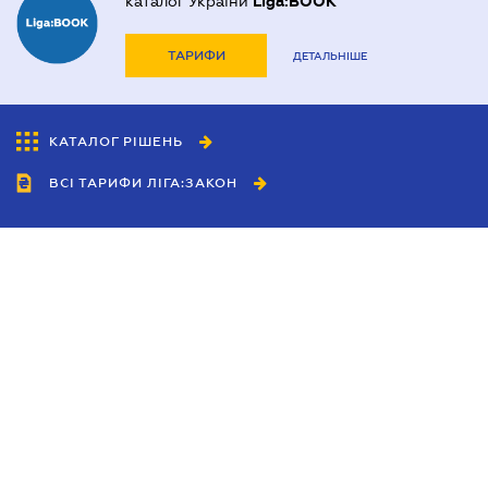
каталог України
Liga:BOOK
ТАРИФИ
ДЕТАЛЬНІШЕ
КАТАЛОГ РІШЕНЬ
ВСІ ТАРИФИ ЛІГА:ЗАКОН
Співробітництво
Агенти
Дилери
Політика конфіденційності
Умови використання сайту
Реклама
Блог