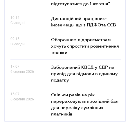
підготуватися до 1 жовтня"
10.14
Дистанційний працівник-
Сьогодні
іноземець: що з ПДФОта ЄСВ
09.15
Оборонним підприємствам
Сьогодні
хочуть спростити розмитнення
техніки
17.07
Заборонений КВЕД у ЄДР не
6 серпня 2026
привід для відмови в єдиному
податку
15.07
Скільки разів на рік
6 серпня 2026
перераховують прохідний бал
для переліку сумлінних
платників