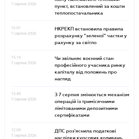
7 серпня 2026
пункт, встановлений за кошти
теплопостачальника
16.01
НКРЕКП встановила правила
7 серпня 2026
розрахунку "зеленої" частки у
рахунку за світло
15.10
Чи звільняє воєнний стан
7 серпня 2026
професійного учасника ринку
капіталу від положень про
нагляд
13.40
З 7 серпня змінюється механізм
7 серпня 2026
операцій із тримісячними
лімітованими депозитними
сертифікатами
12.09
ДПС роз'яснила податкові
7 серпня 2026
наслідки курсових коливань,