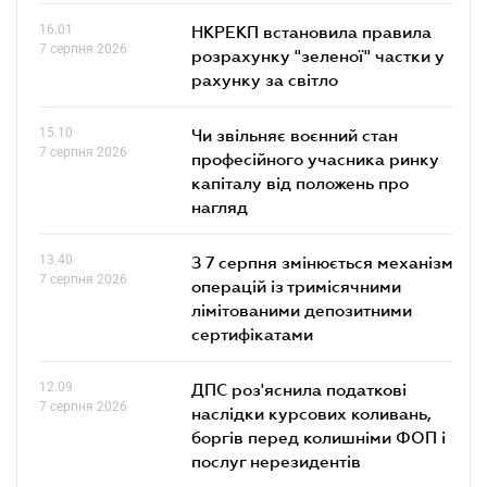
16.01
НКРЕКП встановила правила
7 серпня 2026
розрахунку "зеленої" частки у
рахунку за світло
15.10
Чи звільняє воєнний стан
7 серпня 2026
професійного учасника ринку
капіталу від положень про
нагляд
13.40
З 7 серпня змінюється механізм
7 серпня 2026
операцій із тримісячними
лімітованими депозитними
сертифікатами
12.09
ДПС роз'яснила податкові
7 серпня 2026
наслідки курсових коливань,
боргів перед колишніми ФОП і
послуг нерезидентів