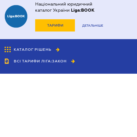
Національний юридичний
каталог України
Liga:BOOK
ТАРИФИ
ДЕТАЛЬНІШЕ
КАТАЛОГ РІШЕНЬ
ВСІ ТАРИФИ ЛІГА:ЗАКОН
Співробітництво
Агенти
Дилери
Політика конфіденційності
Умови використання сайту
Реклама
Блог