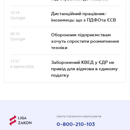
10.14
Дистанційний працівник-
Сьогодні
іноземець: що з ПДФОта ЄСВ
09.15
Оборонним підприємствам
Сьогодні
хочуть спростити розмитнення
техніки
17.07
Заборонений КВЕД у ЄДР не
6 серпня 2026
привід для відмови в єдиному
податку
Центр підтримки користувачів
0-800-210-103