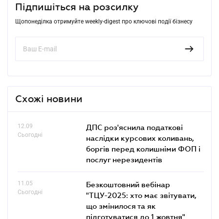
Підпишіться на розсилку
Щопонеділка отримуйте weekly-digest про ключові події бізнесу
Схожі новини
12.09
ДПС роз'яснила податкові
Сьогодні
наслідки курсових коливань,
боргів перед колишніми ФОП і
послуг нерезидентів
11.05
Безкоштовний вебінар
Сьогодні
"ТЦУ-2025: хто має звітувати,
що змінилося та як
підготуватися до 1 жовтня"