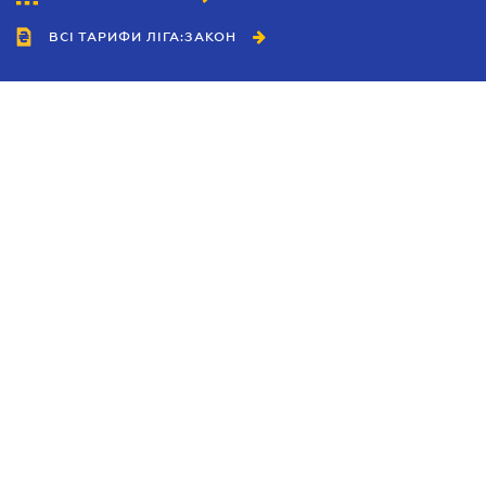
ВСІ ТАРИФИ ЛІГА:ЗАКОН
Співробітництво
Агенти
Дилери
Політика конфіденційності
Умови використання сайту
Реклама
Блог
Новини компанії
Керівництва
Каталоги компаній
Теми в центрі уваги
Підтримка та контакти