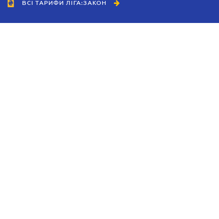
ВСІ ТАРИФИ ЛІГА:ЗАКОН
Співробітництво
Агенти
Дилери
Політика конфіденційності
Умови використання сайту
Реклама
Блог
Новини компанії
Керівництва
Каталоги компаній
Теми в центрі уваги
Підтримка та контакти