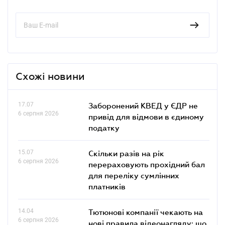
Схожі новини
17.07
Заборонений КВЕД у ЄДР не
6 серпня 2026
привід для відмови в єдиному
податку
15.07
Скільки разів на рік
6 серпня 2026
перераховують прохідний бал
для переліку сумлінних
платників
14.04
Тютюнові компанії чекають на
6 серпня 2026
нові правила відеонагляду: що