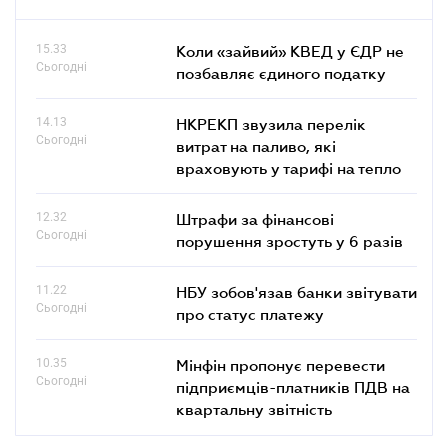
15.33
Коли «зайвий» КВЕД у ЄДР не
Сьогодні
позбавляє єдиного податку
14.13
НКРЕКП звузила перелік
Сьогодні
витрат на паливо, які
враховують у тарифі на тепло
12.32
Штрафи за фінансові
Сьогодні
порушення зростуть у 6 разів
11.22
НБУ зобов'язав банки звітувати
Сьогодні
про статус платежу
10.35
Мінфін пропонує перевести
Сьогодні
підприємців-платників ПДВ на
квартальну звітність