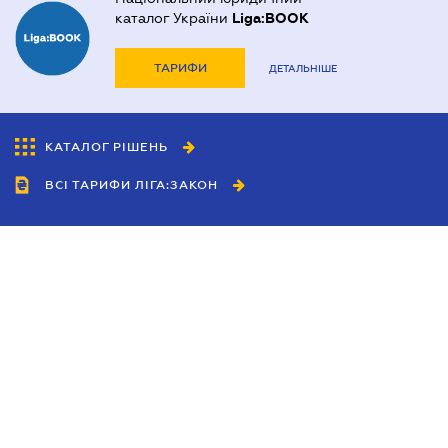
каталог України
Liga:BOOK
ТАРИФИ
ДЕТАЛЬНІШЕ
КАТАЛОГ РІШЕНЬ
ВСІ ТАРИФИ ЛІГА:ЗАКОН
Співробітництво
Агенти
Дилери
Політика конфіденційності
Умови використання сайту
Реклама
Блог