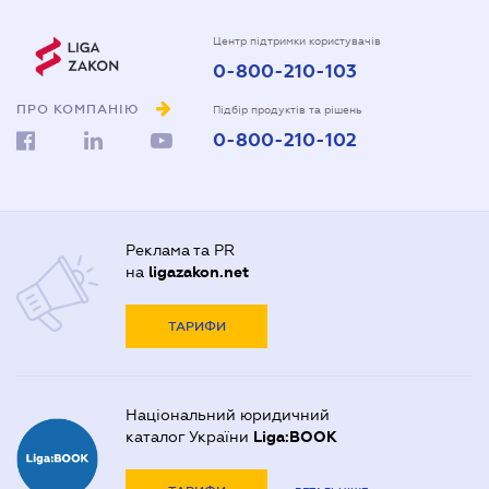
Центр підтримки користувачів
0-800-210-103
ПРО КОМПАНІЮ
Підбір продуктів та рішень
0-800-210-102
Реклама та PR
на
ligazakon.net
ТАРИФИ
Національний юридичний
каталог України
Liga:BOOK