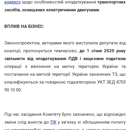
кодексу
щодо особливостей оподаткування
транспортних
засобів, оснащених електричними двигунами
.
ВПЛИВ НА БІЗНЕС:
Законопроектом, авторами якого виступили депутати від
коаліції, пропонується тимчасово,
до 1 січня 2020 року
звільнити від оподаткування ПДВ і акцизним податком
операції з ввезення на митну територію України та
постачання на митній території України заначених ТЗ, що
класифікуються за товарною підкатегорією УКТ ЗЕД 8703
90 10 00.
Під час засідання Комітету було зазначено, що відповідні
зміни слід внести до
ПК
у зв'язку зі збільшенням попиту
на електромобілі серед населення, з метою зменшення