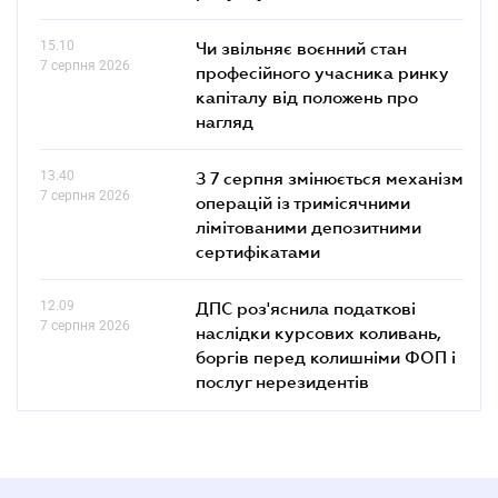
15.10
Чи звільняє воєнний стан
7 серпня 2026
професійного учасника ринку
капіталу від положень про
нагляд
13.40
З 7 серпня змінюється механізм
7 серпня 2026
операцій із тримісячними
лімітованими депозитними
сертифікатами
12.09
ДПС роз'яснила податкові
7 серпня 2026
наслідки курсових коливань,
боргів перед колишніми ФОП і
послуг нерезидентів