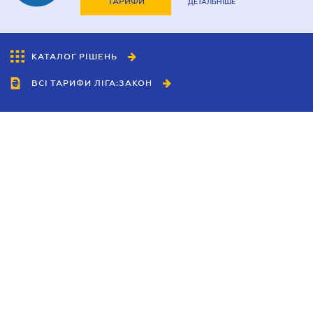
ТАРИФИ
ДЕТАЛЬНІШЕ
КАТАЛОГ РІШЕНЬ
ВСІ ТАРИФИ ЛІГА:ЗАКОН
Співробітництво
Агенти
Дилери
Політика конфіденційності
Умови використання сайту
Реклама
Блог
Новини компанії
Керівництва