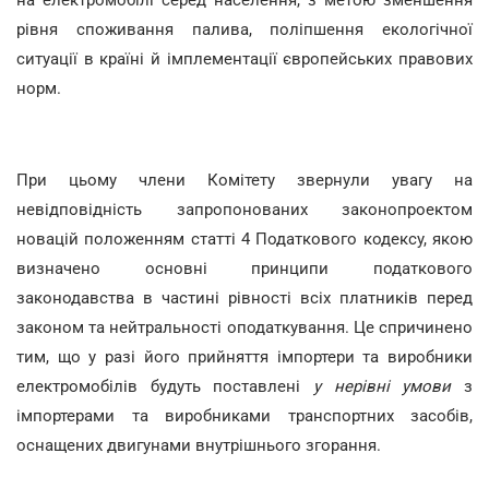
рівня споживання палива, поліпшення екологічної
ситуації в країні й імплементації європейських правових
норм.
При цьому члени Комітету звернули увагу на
невідповідність запропонованих законопроектом
новацій положенням статті 4 Податкового кодексу, якою
визначено основні принципи податкового
законодавства в частині рівності всіх платників перед
законом та нейтральності оподаткування. Це спричинено
тим, що у разі його прийняття імпортери та виробники
електромобілів будуть поставлені
у нерівні умови
з
імпортерами та виробниками транспортних засобів,
оснащених двигунами внутрішнього згорання.