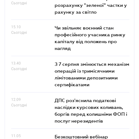
Сьогодні
розрахунку "зеленої" частки у
рахунку за світло
15.10
Чи звільняє воєнний стан
Сьогодні
професійного учасника ринку
капіталу від положень про
нагляд
13.40
З 7 серпня змінюється механізм
Сьогодні
операцій із тримісячними
лімітованими депозитними
сертифікатами
12.09
ДПС роз'яснила податкові
Сьогодні
наслідки курсових коливань,
боргів перед колишніми ФОП і
послуг нерезидентів
11.05
Безкоштовний вебінар