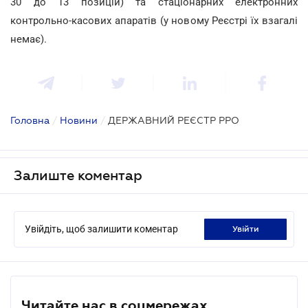
30 до 13 позицій) та стаціонарних електронних
контрольно-касових апаратів (у новому Реєстрі їх взагалі
немає).
Головна
/
Новини
/
ДЕРЖАВНИЙ РЕЄСТР РРО
Залиште коментар
Увійдіть, щоб залишити коментар
увійти
Читайте нас в соцмережах.