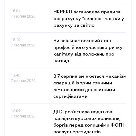
16.01
НКРЕКП встановила правила
7 серпня 2026
розрахунку "зеленої" частки у
рахунку за світло
15.10
Чи звільняє воєнний стан
7 серпня 2026
професійного учасника ринку
капіталу від положень про
нагляд
13.40
З 7 серпня змінюється механізм
7 серпня 2026
операцій із тримісячними
лімітованими депозитними
сертифікатами
12.09
ДПС роз'яснила податкові
7 серпня 2026
наслідки курсових коливань,
боргів перед колишніми ФОП і
послуг нерезидентів