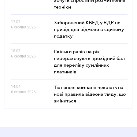
техніки
17.07
Заборонений КВЕД у ЄДР не
6 серпня 2026
привід для відмови в єдиному
податку
15.07
Скільки разів на рік
6 серпня 2026
перераховують прохідний бал
для переліку сумлінних
платників
14.04
Тютюнові компанії чекають на
6 серпня 2026
нові правила відеонагляду: що
зміниться