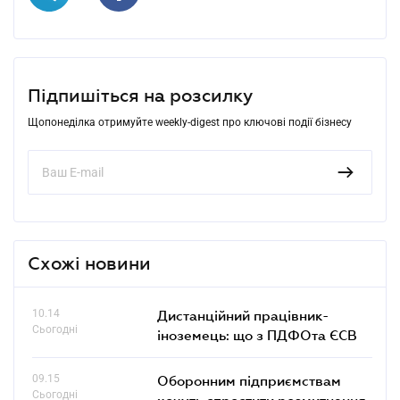
Підпишіться на розсилку
Щопонеділка отримуйте weekly-digest про ключові події бізнесу
Схожі новини
10.14
Дистанційний працівник-
Сьогодні
іноземець: що з ПДФОта ЄСВ
09.15
Оборонним підприємствам
Сьогодні
хочуть спростити розмитнення