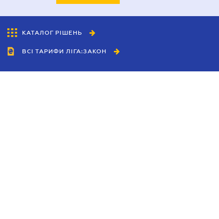
КАТАЛОГ РІШЕНЬ
ВСІ ТАРИФИ ЛІГА:ЗАКОН
Співробітництво
Агенти
Дилери
Політика конфіденційності
Умови використання сайту
Реклама
Блог
Новини компанії
Керівництва
Каталоги компаній