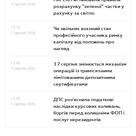
7 серпня 2026
розрахунку "зеленої" частки у
рахунку за світло
15.10
Чи звільняє воєнний стан
7 серпня 2026
професійного учасника ринку
капіталу від положень про
нагляд
13.40
З 7 серпня змінюється механізм
7 серпня 2026
операцій із тримісячними
лімітованими депозитними
сертифікатами
12.09
ДПС роз'яснила податкові
7 серпня 2026
наслідки курсових коливань,
боргів перед колишніми ФОП і
послуг нерезидентів