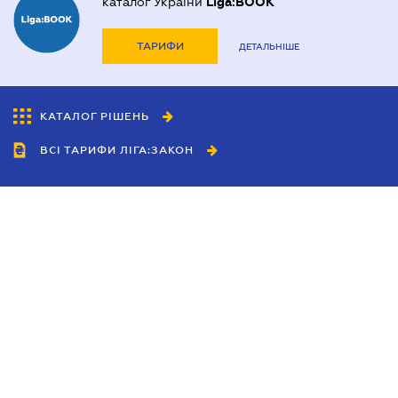
каталог України
Liga:BOOK
ТАРИФИ
ДЕТАЛЬНІШЕ
КАТАЛОГ РІШЕНЬ
ВСІ ТАРИФИ ЛІГА:ЗАКОН
Співробітництво
Агенти
Дилери
Політика конфіденційності
Умови використання сайту
Реклама
Блог