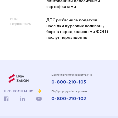
лімітованими депозитними
сертифікатами
12.09
ДПС роз'яснила податкові
7 серпня 2026
наслідки курсових коливань,
боргів перед колишніми ФОП і
послуг нерезидентів
Центр підтримки користувачів
0-800-210-103
ПРО КОМПАНІЮ
Підбір продуктів та рішень
0-800-210-102