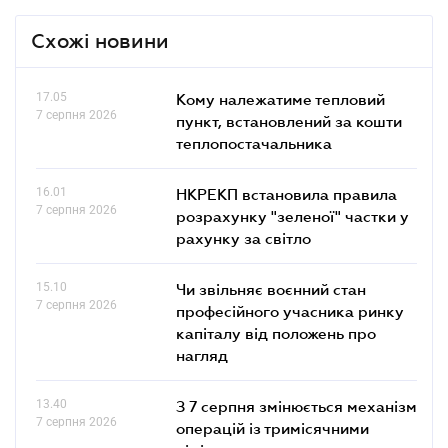
Схожі новини
17.05
Кому належатиме тепловий
7 серпня 2026
пункт, встановлений за кошти
теплопостачальника
16.01
НКРЕКП встановила правила
7 серпня 2026
розрахунку "зеленої" частки у
рахунку за світло
15.10
Чи звільняє воєнний стан
7 серпня 2026
професійного учасника ринку
капіталу від положень про
нагляд
13.40
З 7 серпня змінюється механізм
7 серпня 2026
операцій із тримісячними