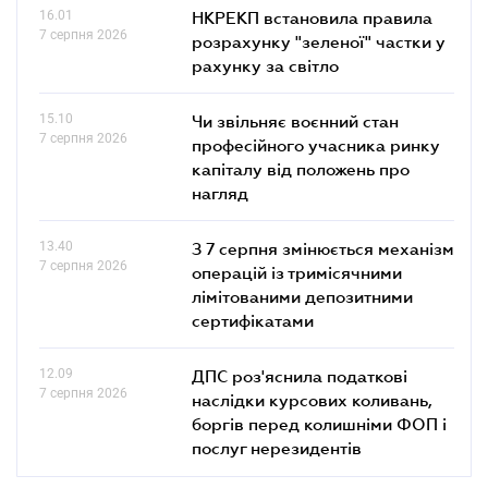
16.01
НКРЕКП встановила правила
7 серпня 2026
розрахунку "зеленої" частки у
рахунку за світло
15.10
Чи звільняє воєнний стан
7 серпня 2026
професійного учасника ринку
капіталу від положень про
нагляд
13.40
З 7 серпня змінюється механізм
7 серпня 2026
операцій із тримісячними
лімітованими депозитними
сертифікатами
12.09
ДПС роз'яснила податкові
7 серпня 2026
наслідки курсових коливань,
боргів перед колишніми ФОП і
послуг нерезидентів