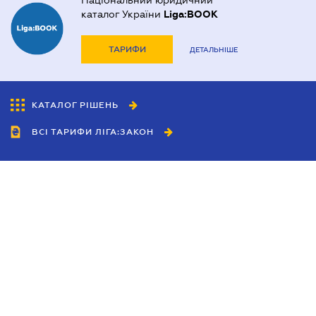
Національний юридичний
каталог України
Liga:BOOK
ТАРИФИ
ДЕТАЛЬНІШЕ
КАТАЛОГ РІШЕНЬ
ВСІ ТАРИФИ ЛІГА:ЗАКОН
Співробітництво
Агенти
Дилери
Політика конфіденційності
Умови використання сайту
Реклама
Блог