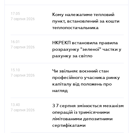
17.05
Кому належатиме тепловий
7 серпня 2026
пункт, встановлений за кошти
теплопостачальника
16.01
НКРЕКП встановила правила
7 серпня 2026
розрахунку "зеленої" частки у
рахунку за світло
15.10
Чи звільняє воєнний стан
7 серпня 2026
професійного учасника ринку
капіталу від положень про
нагляд
13.40
З 7 серпня змінюється механізм
7 серпня 2026
операцій із тримісячними
лімітованими депозитними
сертифікатами