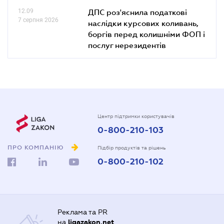
12.09
ДПС роз'яснила податкові
7 серпня 2026
наслідки курсових коливань,
боргів перед колишніми ФОП і
послуг нерезидентів
Центр підтримки користувачів
0-800-210-103
ПРО КОМПАНІЮ
Підбір продуктів та рішень
0-800-210-102
Реклама та PR
на
ligazakon.net