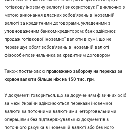
готівкову іноземну валюту і використовує її виключно з
метою виконання власних зобов'язань в іноземній
валюті за кредитними договорами, укладеними з
уповноваженим банком-кредитором; банк здійснює
продаж готівкової іноземної валюти в сумі, що не
перевищує обсяг зобов'язань в іноземній валюті
фізособи-позичальника за кредитним договором.
Також постановою
продовжено заборону на переказ за
кордон валюти більше ніж на 150 тис. грн.
У документі говориться, що за дорученням фізичних осіб
за межі України здійснюються перекази іноземної
валюти за поточними валютними неторговельними
операціями без підтверджувальних документів з
поточного рахунка в іноземній валюті або без його