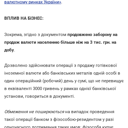
валютному ринках України»
.
ВПЛИВ НА БІЗНЕС:
Зокрема, згідно з документом
продовжено заборону на
продаж валюти населенню більше ніж на 3 тис. грн. на
добу
.
Дозволено здійснювати операції з продажу готівкової
іноземної валюти або банківських металів одній особі в
один операційний (робочий) день у сумі, що не перевищує
в еквіваленті 3000 гривень у рамках однієї банківської
установи, говориться в документі.
Обмеження не поширюються
на випадок проведення
такої операції банком з фізособою-резидентом у разі
одночасного дотримання таких умов: фізособа купує