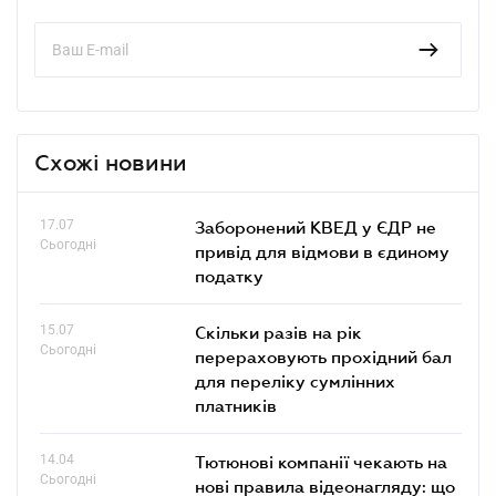
Схожі новини
17.07
Заборонений КВЕД у ЄДР не
Сьогодні
привід для відмови в єдиному
податку
15.07
Скільки разів на рік
Сьогодні
перераховують прохідний бал
для переліку сумлінних
платників
14.04
Тютюнові компанії чекають на
Сьогодні
нові правила відеонагляду: що