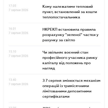
17.05
Кому належатиме тепловий
7 серпня 2026
пункт, встановлений за кошти
теплопостачальника
16.01
НКРЕКП встановила правила
7 серпня 2026
розрахунку "зеленої" частки у
рахунку за світло
15.10
Чи звільняє воєнний стан
7 серпня 2026
професійного учасника ринку
капіталу від положень про
нагляд
13.40
З 7 серпня змінюється механізм
7 серпня 2026
операцій із тримісячними
лімітованими депозитними
сертифікатами
12.09