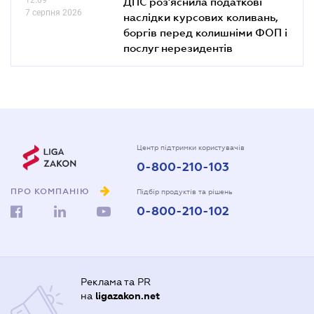
ДПС роз'яснила податкові
7 серпня 2026
наслідки курсових коливань,
боргів перед колишніми ФОП і
послуг нерезидентів
Центр підтримки користувачів
0-800-210-103
ПРО КОМПАНІЮ
Підбір продуктів та рішень
0-800-210-102
Реклама та PR
на
ligazakon.net