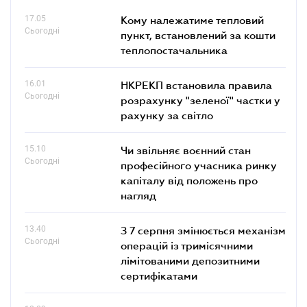
17.05
Кому належатиме тепловий
Сьогодні
пункт, встановлений за кошти
теплопостачальника
16.01
НКРЕКП встановила правила
Сьогодні
розрахунку "зеленої" частки у
рахунку за світло
15.10
Чи звільняє воєнний стан
Сьогодні
професійного учасника ринку
капіталу від положень про
нагляд
13.40
З 7 серпня змінюється механізм
Сьогодні
операцій із тримісячними
лімітованими депозитними
сертифікатами