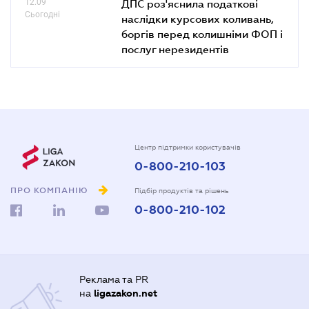
12.09
ДПС роз'яснила податкові
Сьогодні
наслідки курсових коливань,
боргів перед колишніми ФОП і
послуг нерезидентів
Центр підтримки користувачів
0-800-210-103
ПРО КОМПАНІЮ
Підбір продуктів та рішень
0-800-210-102
Реклама та PR
на
ligazakon.net