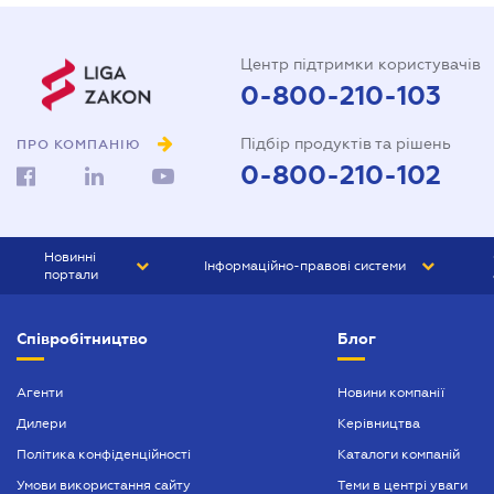
Центр підтримки користувачів
0-800-210-103
Підбір продуктів та рішень
ПРО КОМПАНІЮ
0-800-210-102
Новинні
Інформаційно-правові системи
портали
ЮРЛІГА
Право України
Співробітництво
Блог
БІЗНЕС
ГРАНД
БУХГАЛТЕР.ua
ПРАЙМ
Агенти
Новини компанії
Дилери
Керівництва
БУХГАЛТЕР ПРОФ
Політика конфіденційності
Каталоги компаній
ЮРИСТ ПРОФ
Умови використання сайту
Теми в центрі уваги