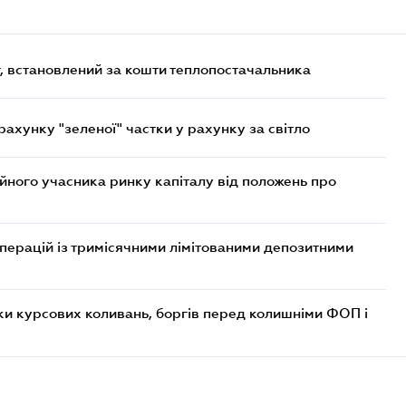
, встановлений за кошти теплопостачальника
хунку "зеленої" частки у рахунку за світло
ійного учасника ринку капіталу від положень про
операцій із тримісячними лімітованими депозитними
ки курсових коливань, боргів перед колишніми ФОП і