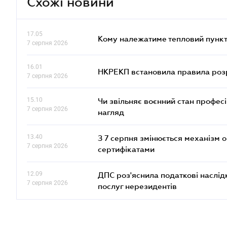
Схожі новини
17.05
Кому належатиме тепловий пункт
7 серпня 2026
16.01
НКРЕКП встановила правила розра
7 серпня 2026
15.10
Чи звільняє воєнний стан профес
7 серпня 2026
нагляд
13.40
З 7 серпня змінюється механізм 
7 серпня 2026
сертифікатами
12.09
ДПС роз'яснила податкові наслід
7 серпня 2026
послуг нерезидентів