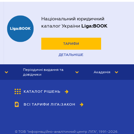
Національний юридичний
Liga:BOOK
каталог України
ТАРИФИ
ДЕТАЛЬНІШЕ
Періодичні видання та
Академія
довідники
ЮРИСТ&ЗАКОН
АКАДЕМІЯ ЛІГА:ЗАКОН
КАТАЛОГ РІШЕНЬ
БУХГАЛТЕР&ЗАКОН
ВСІ ТАРИФИ ЛІГА:ЗАКОН
ВІСНИК МСФЗ
ІНТЕРБУХ
ОСОБИСТИЙ ЕКСПЕРТ
©
ТОВ "інформаційно-аналітичний центр ЛІГА", 1991-2026.