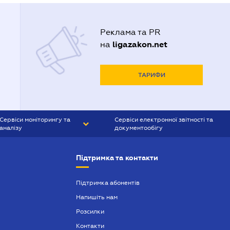
Реклама та PR
ligazakon.net
на
ТАРИФИ
Сервіси моніторингу та
Сервіси електронної звітності та
аналізу
документообігу
CONTR AGENT
Liga:REPORT
Підтримка та контакти
SMS-МАЯК
VERDICTUM
Підтримка абонентів
Напишіть нам
SEMANTRUM
Розсилки
SMS-МАЯК ІПОТЕКА
Контакти