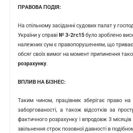
ПРАВОВА ПОДІЯ:
На спільному засіданні судових палат у госп
України у справі
№ 3-2гс15
було зроблено висн
належних сум є правопорушенням, що триває,
обсяг своїх вимог на момент припинення так
розрахунку
.
ВПЛИВ НА БІЗНЕС:
Таким чином, працівник зберігає право на
заборгованості, а також відсотків за про
фактичного розрахунку і впродовж 3 місяців
звільнення строк позовної давності в подібн