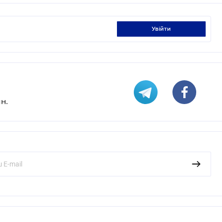
увійти
н.