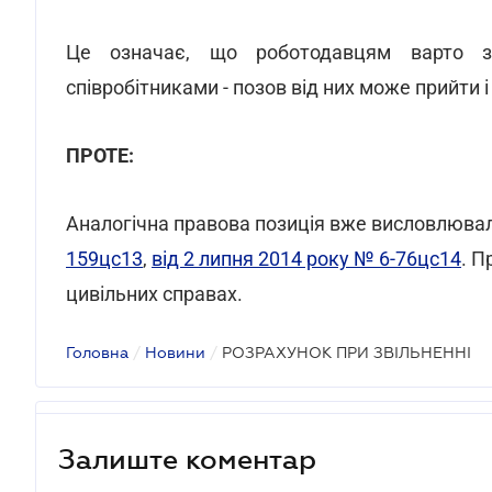
Це означає, що роботодавцям варто зв
співробітниками - позов від них може прийти 
ПРОТЕ:
Аналогічна правова позиція вже висловлюва
159цс13
,
від 2 липня 2014 року № 6-76цс14
. П
цивільних справах.
Головна
/
Новини
/
РОЗРАХУНОК ПРИ ЗВІЛЬНЕННІ
Залиште коментар