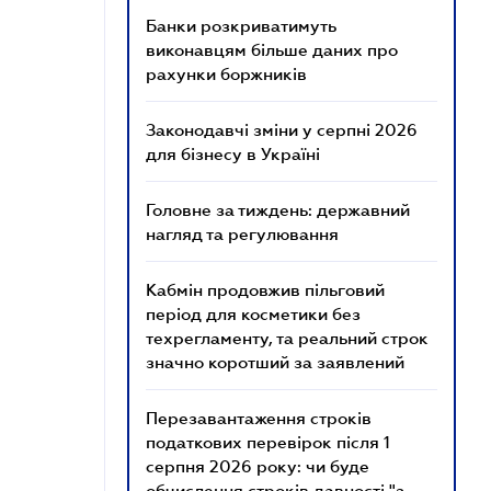
Банки розкриватимуть
виконавцям більше даних про
рахунки боржників
Законодавчі зміни у серпні 2026
для бізнесу в Україні
Головне за тиждень: державний
нагляд та регулювання
Кабмін продовжив пільговий
період для косметики без
техрегламенту, та реальний строк
значно коротший за заявлений
Перезавантаження строків
податкових перевірок після 1
серпня 2026 року: чи буде
обчислення строків давності "з