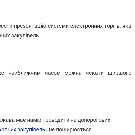
вести презентацію системи електронних торгів, яка
них закупівель.
вже найближчим часом можна чекати ширшого
ержава має намір проводити на допорогових
жавних закупівель»
не поширюється.