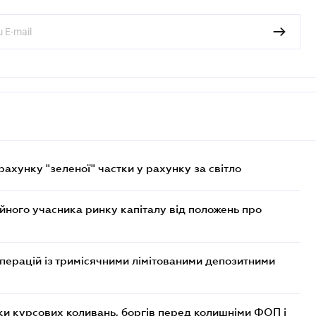
хунку "зеленої" частки у рахунку за світло
ійного учасника ринку капіталу від положень про
операцій із тримісячними лімітованими депозитними
ки курсових коливань, боргів перед колишніми ФОП і