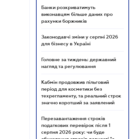
Банки розкриватимуть
виконавцям більше даних про
рахунки боржників
Законодавчі зміни у серпні 2026
для бізнесу в Україні
Головне за тиждень: державний
нагляд та регулювання
Кабмін продовжив пільговий
період для косметики без
техрегламенту, та реальний строк
значно коротший за заявлений
Перезавантаження строків
податкових перевірок після 1
серпня 2026 року: чи буде
обчислення строків давності "з