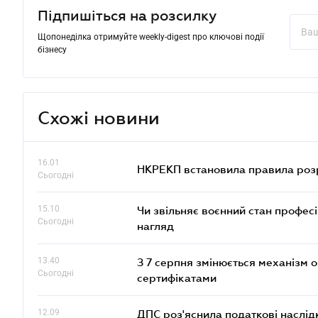
Підпишіться на розсилку
Щопонеділка отримуйте weekly-digest про ключові події
бізнесу
Схожі новини
16.01
НКРЕКП встановила правила розра
Сьогодні
15.10
Чи звільняє воєнний стан профес
Сьогодні
нагляд
13.40
З 7 серпня змінюється механізм 
Сьогодні
сертифікатами
12.09
ДПС роз'яснила податкові наслід