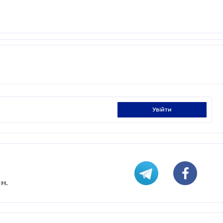
увійти
н.