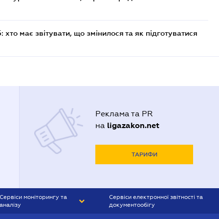
хто має звітувати, що змінилося та як підготуватися
Реклама та PR
ligazakon.net
на
ТАРИФИ
Сервіси моніторингу та
Сервіси електронної звітності та
аналізу
документообігу