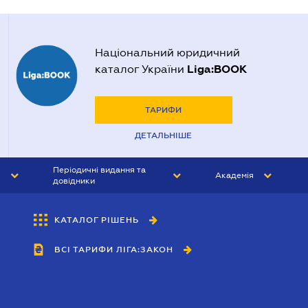
Національний юридичний
Liga:BOOK
каталог України
ТАРИФИ
ДЕТАЛЬНІШЕ
Періодичні видання та
Академія
довідники
ЮРИСТ&ЗАКОН
АКАДЕМІЯ ЛІГА:ЗАКОН
КАТАЛОГ РІШЕНЬ
БУХГАЛТЕР&ЗАКОН
ВСІ ТАРИФИ ЛІГА:ЗАКОН
ВІСНИК МСФЗ
ІНТЕРБУХ
ОСОБИСТИЙ ЕКСПЕРТ