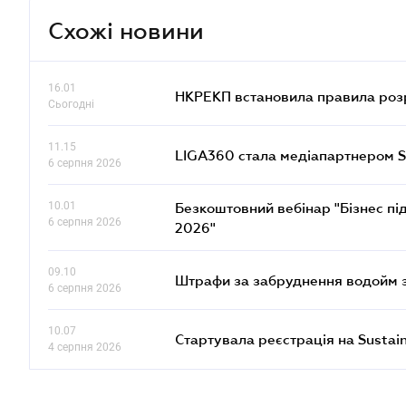
Схожі новини
16.01
НКРЕКП встановила правила розра
Сьогодні
11.15
LIGA360 стала медіапартнером S
6 серпня 2026
10.01
Безкоштовний вебінар "Бізнес під
6 серпня 2026
2026"
09.10
Штрафи за забруднення водойм зр
6 серпня 2026
10.07
Стартувала реєстрація на Sustai
4 серпня 2026