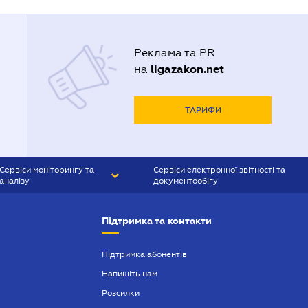
Реклама та PR
ligazakon.net
на
ТАРИФИ
Сервіси моніторингу та
Сервіси електронної звітності та
аналізу
документообігу
CONTR AGENT
Liga:REPORT
Підтримка та контакти
SMS-МАЯК
VERDICTUM
Підтримка абонентів
Напишіть нам
SEMANTRUM
Розсилки
SMS-МАЯК ІПОТЕКА