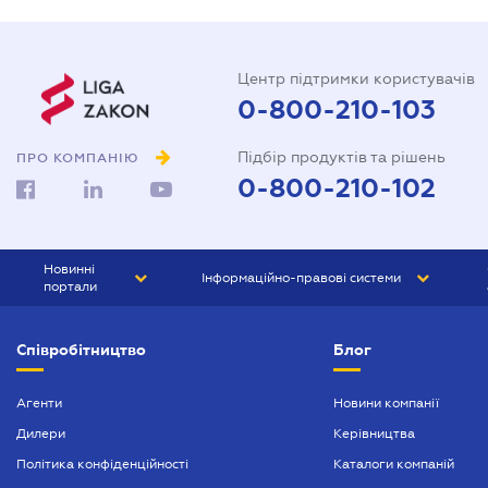
Центр підтримки користувачів
0-800-210-103
Підбір продуктів та рішень
ПРО КОМПАНІЮ
0-800-210-102
Новинні
Інформаційно-правові системи
портали
ЮРЛІГА
Право України
Співробітництво
Блог
БІЗНЕС
ГРАНД
БУХГАЛТЕР.ua
ПРАЙМ
Агенти
Новини компанії
Дилери
Керівництва
БУХГАЛТЕР ПРОФ
Політика конфіденційності
Каталоги компаній
ЮРИСТ ПРОФ