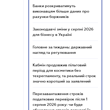
Банки розкриватимуть
виконавцям більше даних про
рахунки боржників
Законодавчі зміни у серпні 2026
для бізнесу в Україні
Головне за тиждень: державний
нагляд та регулювання
Кабмін продовжив пільговий
період для косметики без
техрегламенту, та реальний строк
значно коротший за заявлений
Перезавантаження строків
податкових перевірок після 1
серпня 2026 року: чи буде
обчислення строків давності "з