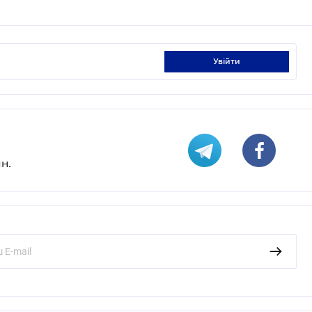
увійти
н.