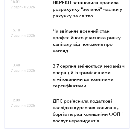
16.01
НКРЕКП встановила правила
7 серпня 2026
розрахунку "зеленої" частки у
рахунку за світло
15.10
Чи звільняє воєнний стан
7 серпня 2026
професійного учасника ринку
капіталу від положень про
нагляд
13.40
З 7 серпня змінюється механізм
7 серпня 2026
операцій із тримісячними
лімітованими депозитними
сертифікатами
12.09
ДПС роз'яснила податкові
7 серпня 2026
наслідки курсових коливань,
боргів перед колишніми ФОП і
послуг нерезидентів