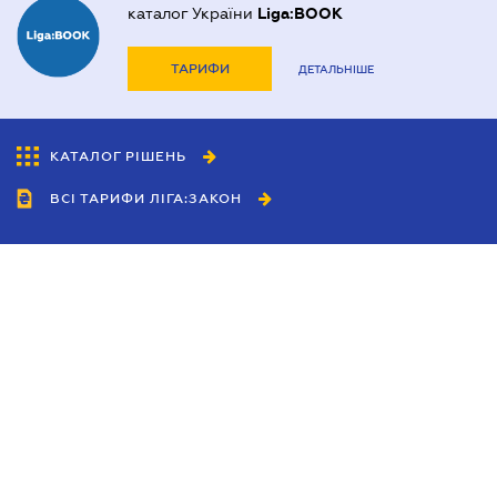
каталог України
Liga:BOOK
ТАРИФИ
ДЕТАЛЬНІШЕ
КАТАЛОГ РІШЕНЬ
ВСІ ТАРИФИ ЛІГА:ЗАКОН
Співробітництво
Агенти
Дилери
Політика конфіденційності
Умови використання сайту
Реклама
Блог